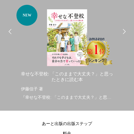
NEW
N
彩り
幸せな不登校: 「このままで大丈夫？」と思っ
家
たときに読む本
伊藤信子 著
加
彩り
『幸せな不登校: 「このままで大丈夫？」と思っ
『
たときに読む本』
な
2026/7/7発行
20
あーと出版の出版ステップ
料金