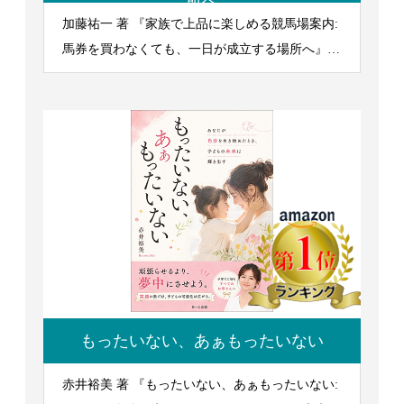
所へ
加藤祐一 著 『家族で上品に楽しめる競馬場案内:
馬券を買わなくても、一日が成立する場所へ』
2026/5/21発行
もったいない、あぁもったいない
赤井裕美 著 『もったいない、あぁもったいない: