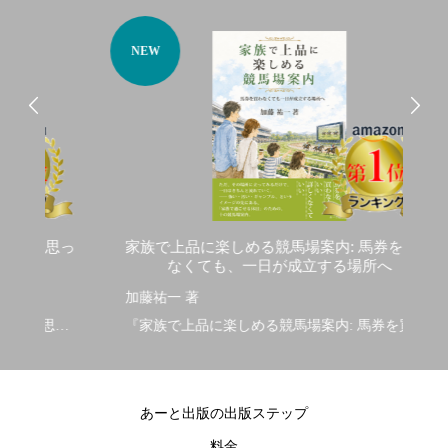
NEW
N
思っ
家族で上品に楽しめる競馬場案内: 馬券を買わ
なくても、一日が成立する場所へ
加藤祐一 著
赤
思っ
『家族で上品に楽しめる競馬場案内: 馬券を買わ
『
なくても、一日が成立する場所へ』
分
2026/5/21発行
20
あーと出版の出版ステップ
料金