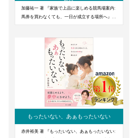
所へ
加藤祐一 著 『家族で上品に楽しめる競馬場案内:
馬券を買わなくても、一日が成立する場所へ』
2026/5/21発行
もったいない、あぁもったいない
赤井裕美 著 『もったいない、あぁもったいない: