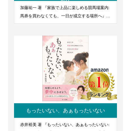
所へ
加藤祐一 著 『家族で上品に楽しめる競馬場案内:
馬券を買わなくても、一日が成立する場所へ』
2026/5/21発行
もったいない、あぁもったいない
赤井裕美 著 『もったいない、あぁもったいない: