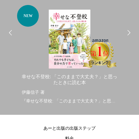
NEW
N
彩り
幸せな不登校: 「このままで大丈夫？」と思っ
家
たときに読む本
伊藤信子 著
加
彩り
『幸せな不登校: 「このままで大丈夫？」と思っ
『
たときに読む本』
な
2026/7/7発行
20
あーと出版の出版ステップ
料金