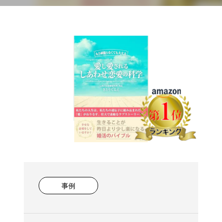
る しあわせ恋愛の科
事例